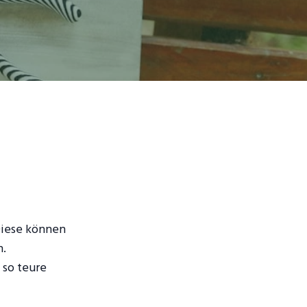
Diese können
n.
 so teure