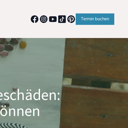
Termin buchen
ieschäden:
 können