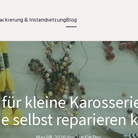
ackierung & Instandsetzung
Blog
 für kleine Karosser
e selbst reparieren
May 08, 2026
·
Von
The Car
Doc.