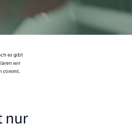
ch es gibt
lären wir
h stimmt.
t nur