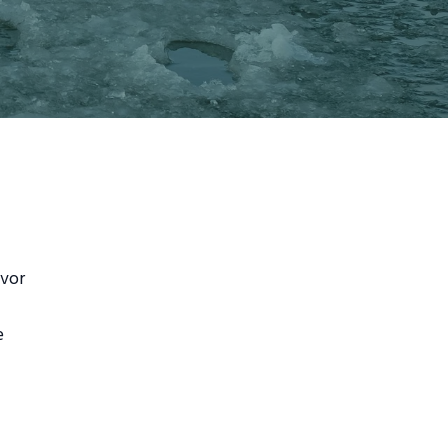
 vor
e